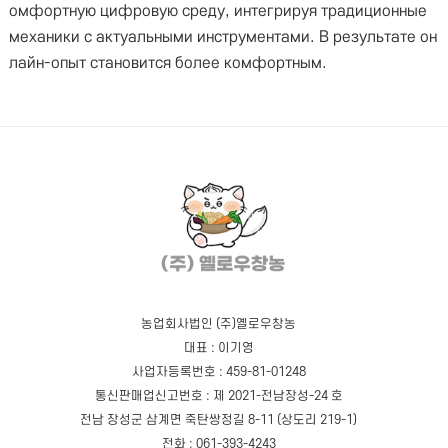
омфортную цифровую среду, интегрируя традиционные
механики с актуальными инструментами. В результате он
лайн-опыт становится более комфортным.
농업회사법인 (주)옐로우창농
대표 : 이기영
사업자등록번호 : 459-81-01248
통신판매업신고번호 : 제 2021-전남장성-24 호
전남 장성군 삼계면 죽탄쌍정길 8-11 (상도리 219-1)
전화 : 061-393-4243