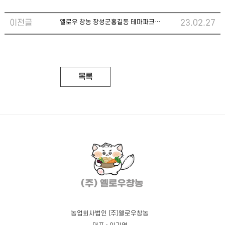
이전글
옐로우 창농 장성군홍길동 테마파크에서 봄봄프리마켓 진행-12개농장과
23.02.27
목록
농업회사법인 (주)옐로우창농